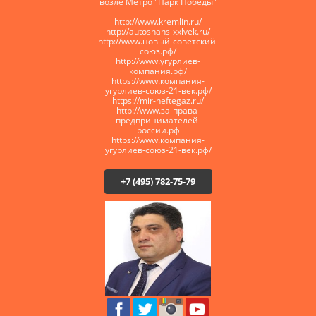
возле Метро "Парк Победы"
http://www.kremlin.ru/
http://autoshans-xxlvek.ru/
​http://www.новый-советский-
союз.рф/
http://www.угурлиев-
компания.рф/
https://www.компания-
угурлиев-союз-21-век.рф/
https://mir-neftegaz.ru/
http://www.за-права-
предпринимателей-
россии.рф
https://www.компания-
угурлиев-союз-21-век.рф/
+7 (495) 782-75-79