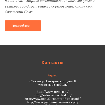
Наша цель – мирное восстановление того могучего и
великого государственного образования, каким был
Советский Союз.
Подробнее
Контакты
Адрес:
г.Москва ул.Неверовского,дом 8.
Метро Парк Победы
http://www.kremlin.ru/
http://autoshans-xxlvek.ru/
​http://www.новый-советский-союз.рф/
http://www.угурлиев-компания.рф/