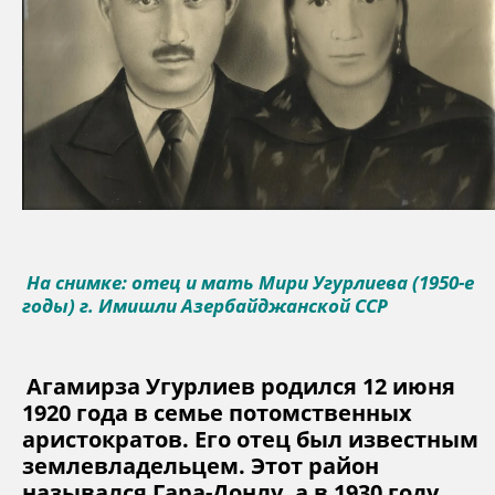
На снимке: отец и мать Мири Угурлиева (1950-е
годы) г. Имишли Азербайджанской ССР
Агамирза Угурлиев родился 12 июня
1920 года в семье потомственных
аристократов. Его отец был известным
землевладельцем. Этот район
назывался Гара-Донлу, а в 1930 году