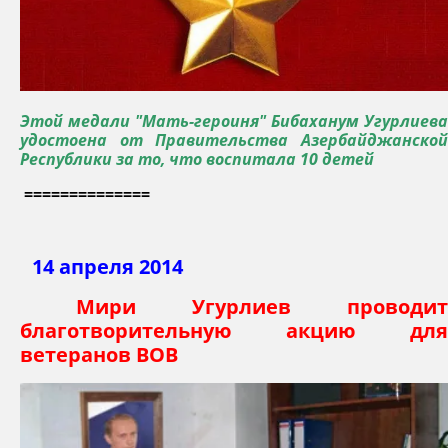
Этой медали "Мать-героиня" Бибаханум Угурлиева
удостоена от Правительства Азербайджанской
Республики за то, что воспитала 10 детей
==============
14 апреля
2014
Мири Угурлиев проводит
благотворительную акцию для
ветеранов ВОВ