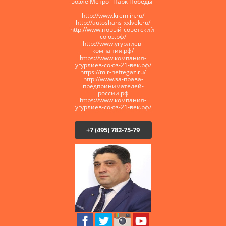
возле Метро "Парк Победы"
http://www.kremlin.ru/
http://autoshans-xxlvek.ru/
​http://www.новый-советский-
союз.рф/
http://www.угурлиев-
компания.рф/
https://www.компания-
угурлиев-союз-21-век.рф/
https://mir-neftegaz.ru/
http://www.за-права-
предпринимателей-
россии.рф
https://www.компания-
угурлиев-союз-21-век.рф/
+7 (495) 782-75-79