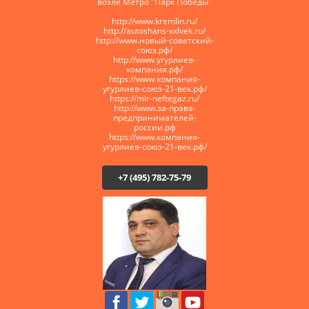
возле Метро "Парк Победы"
http://www.kremlin.ru/
http://autoshans-xxlvek.ru/
​http://www.новый-советский-
союз.рф/
http://www.угурлиев-
компания.рф/
https://www.компания-
угурлиев-союз-21-век.рф/
https://mir-neftegaz.ru/
http://www.за-права-
предпринимателей-
россии.рф
https://www.компания-
угурлиев-союз-21-век.рф/
+7 (495) 782-75-79