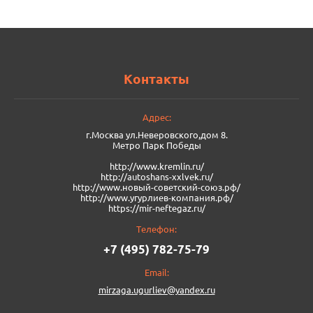
Контакты
Адрес:
г.Москва ул.Неверовского,дом 8.
Метро Парк Победы
http://www.kremlin.ru/
http://autoshans-xxlvek.ru/
​http://www.новый-советский-союз.рф/
http://www.угурлиев-компания.рф/
https://mir-neftegaz.ru/
Телефон:
+7 (495) 782-75-79
Email:
mirzaga.ugurliev@yandex.ru