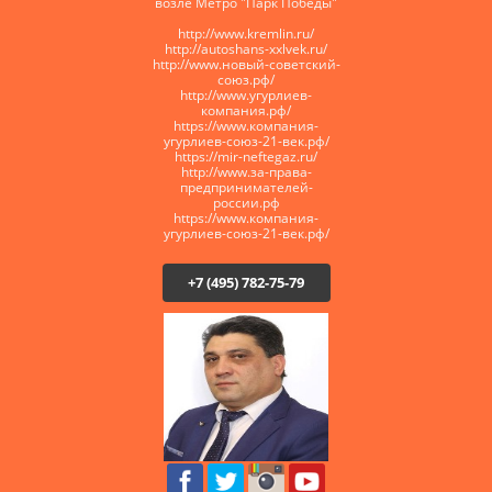
возле Метро "Парк Победы"
http://www.kremlin.ru/
http://autoshans-xxlvek.ru/
​http://www.новый-советский-
союз.рф/
http://www.угурлиев-
компания.рф/
https://www.компания-
угурлиев-союз-21-век.рф/
https://mir-neftegaz.ru/
http://www.за-права-
предпринимателей-
россии.рф
https://www.компания-
угурлиев-союз-21-век.рф/
+7 (495) 782-75-79