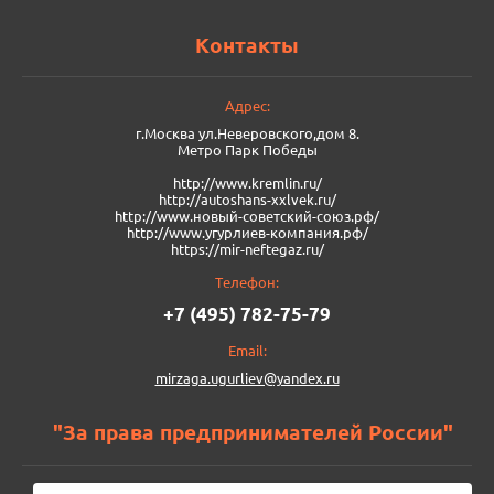
Контакты
Адрес:
г.Москва ул.Неверовского,дом 8.
Метро Парк Победы
http://www.kremlin.ru/
http://autoshans-xxlvek.ru/
​http://www.новый-советский-союз.рф/
http://www.угурлиев-компания.рф/
https://mir-neftegaz.ru/
Телефон:
+7 (495) 782-75-79
Email:
mirzaga.ugurliev@yandex.ru
"За права предпринимателей России"