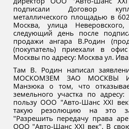
директор ООО "Авто-Шанс XXI
подписали Договор купл
металлического площадью в 602
Москва, улица Неверовского
следующий день после подпис
продажи ангара В.Родин (про
(покупатель) приехали в оф
Москвы по адресу: Москва ул. Иван
Там В. Родин написал заявлен
МОСКОМЗЕМ ЗАО МОСКВЫ Иг
Манзюка о том, что отказыва
земельного участка по адресу: 
пользу ООО "Авто-Шанс XXI век
такую резолюцию на это за
"Разрешить передачу права аре
ООО "Авто-Шанс XXI век". В сво