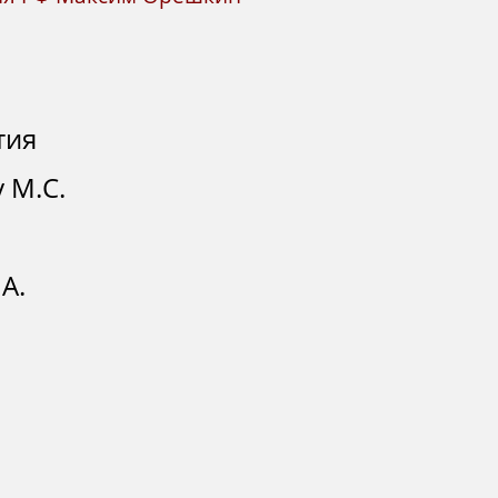
тия
 М.С.
А.