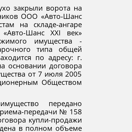
ухо закрыли ворота на
ников ООО «Авто-Шанс
там на складе-ангаре
«Авто-Шанс XXI век»
ижимого имущества -
 арочного типа общей
ходится по адресу: г.
(на основании договора
щества от 7 июля 2005
кционерным Обществом
имущество передано
приема-передачи № 158
договора купли-продажи
едена в полном объеме