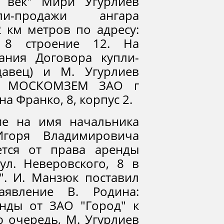
 век" Мири Угурлиев
и-продажи ангара
 км метров по адресу:
, 8 строение 12. На
ания Договора купли-
давец) и М. Угурлиев
ис МОСКОМЗЕМ ЗАО г
а Франко, 8, корпус 2.
ие на имя начальника
оря Владимировича
ется от права аренды
ул. Неверовского, 8 в
". И. Манзюк поставил
явление В. Родина:
нды от ЗАО "Город" к
ю очередь, М. Угурлиев