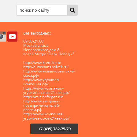
Без выходных:
09:00-21:00
Москва улица
Неверовского,дом 8
возле Метро "Парк Победы"
http://www.kremlin.ru/
http://autoshans-xxlvek.ru/
​http://www.новый-советский-
союз.рф/
http://www.угурлиев-
компания.рф/
https://www.компания-
угурлиев-союз-21-век.рф/
https://mir-neftegaz.ru/
http://www.за-права-
предпринимателей-
россии.рф
https://www.компания-
угурлиев-союз-21-век.рф/
+7 (495) 782-75-79