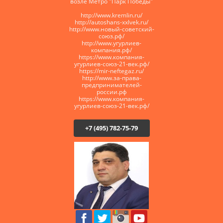
возле Метро "Парк Победы"
http://www.kremlin.ru/
http://autoshans-xxlvek.ru/
​http://www.новый-советский-
союз.рф/
http://www.угурлиев-
компания.рф/
https://www.компания-
угурлиев-союз-21-век.рф/
https://mir-neftegaz.ru/
http://www.за-права-
предпринимателей-
россии.рф
https://www.компания-
угурлиев-союз-21-век.рф/
+7 (495) 782-75-79