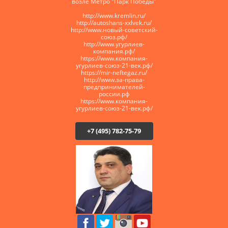
возле Метро "Парк Победы"
http://www.kremlin.ru/
http://autoshans-xxlvek.ru/
​http://www.новый-советский-
союз.рф/
http://www.угурлиев-
компания.рф/
https://www.компания-
угурлиев-союз-21-век.рф/
https://mir-neftegaz.ru/
http://www.за-права-
предпринимателей-
россии.рф
https://www.компания-
угурлиев-союз-21-век.рф/
+7 (495) 782-75-79