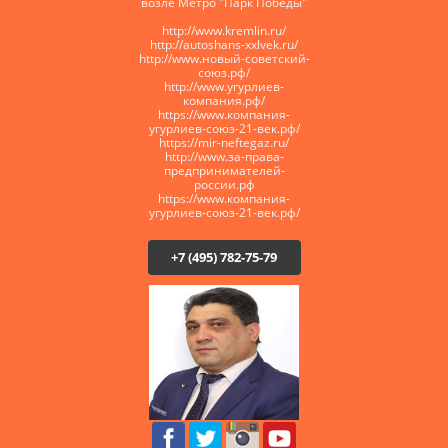
возле Метро "Парк Победы"
http://www.kremlin.ru/
http://autoshans-xxlvek.ru/
​http://www.новый-советский-
союз.рф/
http://www.угурлиев-
компания.рф/
https://www.компания-
угурлиев-союз-21-век.рф/
https://mir-neftegaz.ru/
http://www.за-права-
предпринимателей-
россии.рф
https://www.компания-
угурлиев-союз-21-век.рф/
+7 (495) 782-75-79