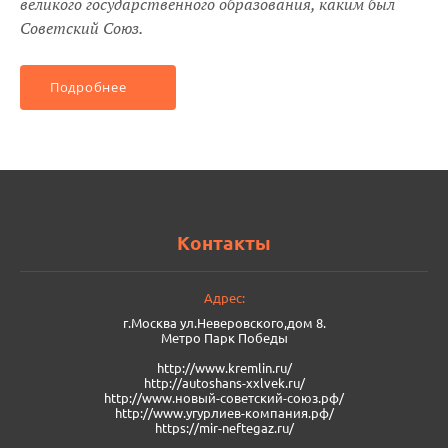
великого государственного образования, каким был
Советский Союз.
Подробнее
Контакты
Адрес:
г.Москва ул.Неверовского,дом 8.
Метро Парк Победы
http://www.kremlin.ru/
http://autoshans-xxlvek.ru/
​http://www.новый-советский-союз.рф/
http://www.угурлиев-компания.рф/
https://mir-neftegaz.ru/