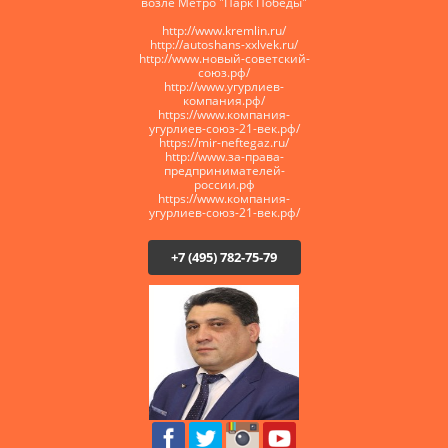
возле Метро "Парк Победы"
http://www.kremlin.ru/
http://autoshans-xxlvek.ru/
​http://www.новый-советский-
союз.рф/
http://www.угурлиев-
компания.рф/
https://www.компания-
угурлиев-союз-21-век.рф/
https://mir-neftegaz.ru/
http://www.за-права-
предпринимателей-
россии.рф
https://www.компания-
угурлиев-союз-21-век.рф/
+7 (495) 782-75-79