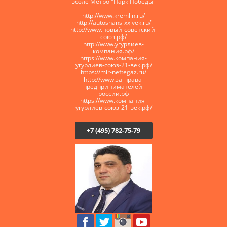
возле Метро "Парк Победы"
http://www.kremlin.ru/
http://autoshans-xxlvek.ru/
​http://www.новый-советский-
союз.рф/
http://www.угурлиев-
компания.рф/
https://www.компания-
угурлиев-союз-21-век.рф/
https://mir-neftegaz.ru/
http://www.за-права-
предпринимателей-
россии.рф
https://www.компания-
угурлиев-союз-21-век.рф/
+7 (495) 782-75-79