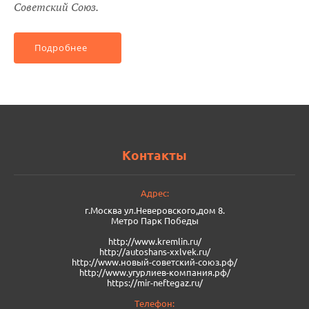
Советский Союз.
Подробнее
Контакты
Адрес:
г.Москва ул.Неверовского,дом 8.
Метро Парк Победы
http://www.kremlin.ru/
http://autoshans-xxlvek.ru/
​http://www.новый-советский-союз.рф/
http://www.угурлиев-компания.рф/
https://mir-neftegaz.ru/
Телефон: