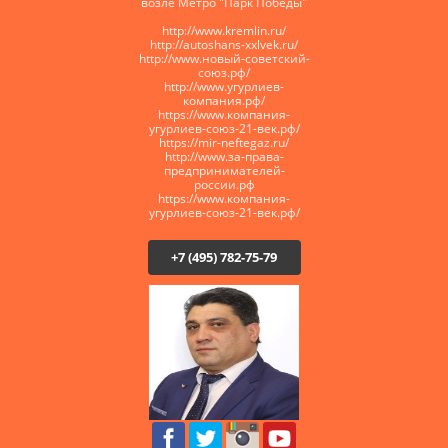
возле Метро "Парк Победы"
http://www.kremlin.ru/
http://autoshans-xxlvek.ru/
​http://www.новый-советский-
союз.рф/
http://www.угурлиев-
компания.рф/
https://www.компания-
угурлиев-союз-21-век.рф/
https://mir-neftegaz.ru/
http://www.за-права-
предпринимателей-
россии.рф
https://www.компания-
угурлиев-союз-21-век.рф/
+7 (495) 782-75-79