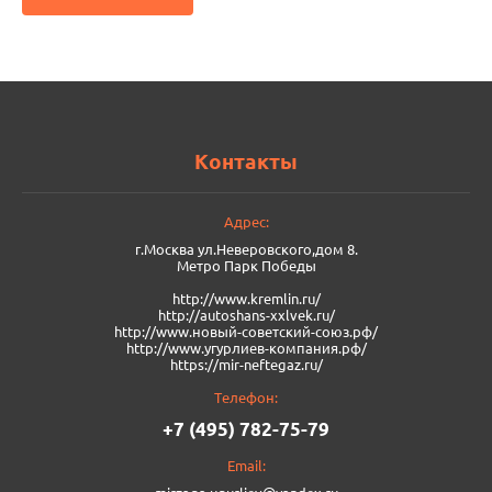
Контакты
Адрес:
г.Москва ул.Неверовского,дом 8.
Метро Парк Победы
http://www.kremlin.ru/
http://autoshans-xxlvek.ru/
​http://www.новый-советский-союз.рф/
http://www.угурлиев-компания.рф/
https://mir-neftegaz.ru/
Телефон:
+7 (495) 782-75-79
Email: