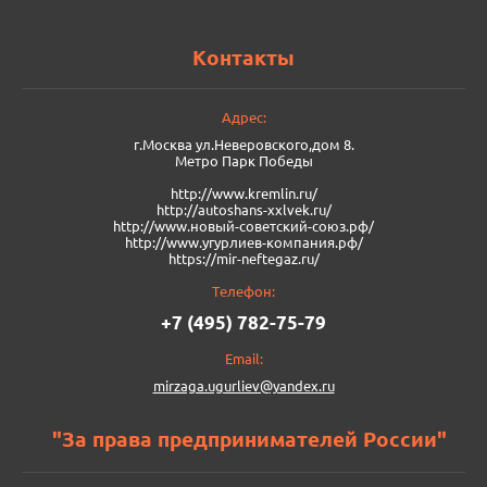
Контакты
Адрес:
г.Москва ул.Неверовского,дом 8.
Метро Парк Победы
http://www.kremlin.ru/
http://autoshans-xxlvek.ru/
​http://www.новый-советский-союз.рф/
http://www.угурлиев-компания.рф/
https://mir-neftegaz.ru/
Телефон:
+7 (495) 782-75-79
Email:
mirzaga.ugurliev@yandex.ru
"За права предпринимателей России"