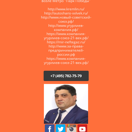
возле Метро "Парк Победы"
http://www.kremlin.ru/
http://autoshans-xxlvek.ru/
​http://www.новый-советский-
союз.рф/
http://www.угурлиев-
компания.рф/
https://www.компания-
угурлиев-союз-21-век.рф/
https://mir-neftegaz.ru/
http://www.за-права-
предпринимателей-
россии.рф
https://www.компания-
угурлиев-союз-21-век.рф/
+7 (495) 782-75-79