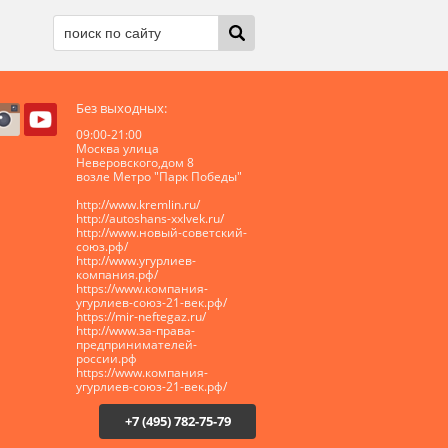
Без выходных:
09:00-21:00
Москва улица
Неверовского,дом 8
возле Метро "Парк Победы"
http://www.kremlin.ru/
http://autoshans-xxlvek.ru/
​http://www.новый-советский-
союз.рф/
http://www.угурлиев-
компания.рф/
https://www.компания-
угурлиев-союз-21-век.рф/
https://mir-neftegaz.ru/
http://www.за-права-
предпринимателей-
россии.рф
https://www.компания-
угурлиев-союз-21-век.рф/
+7 (495) 782-75-79