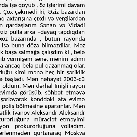
da işə qoyub , öz işlərimi davam
 Çox çəkmədi ki, Əziz bazardan
q axtarışına çıxdı və vergilərdən
n qardaşlarım Sənan və Vidadi
Əziz pulla arxa –dayaq tapdıqdan
lxoz bazarında , bütün rayonda
isə buna dözə bilməzdilər. Məz
ək başa salmağa çalışdım ki , belə
alıb vermişəm sənə, mənim adımı
rada ancaq belə pul qazanmaq olar.
lduğu kimi mənə heç bir şəriklik
ə başladı. Mən nəhayət 2003-cü
i oldum. Mən dərhal İmişli rayon
 evimdə görüşüb, söhbət etməyə
 şərləyərək kənddəki ata evimə
q polis bölməsinə aparsınlar. Mən
tlik İvanov Aleksandr Aleksandr
urorluğuna müraciət etməyimi
yon prokurorluğuna yolladım.
şərlənmədən qurtararaq Moskva