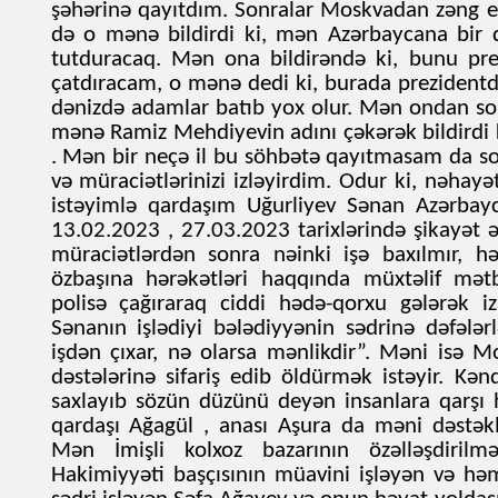
şəhərinə qayıtdım. Sonralar Moskvadan zəng e
də o mənə bildirdi ki, mən Azərbaycana bir 
tutduracaq. Mən ona bildirəndə ki, bunu pre
çatdıracam, o mənə dedi ki, burada prezident
dənizdə adamlar batıb yox olur. Mən ondan sor
mənə Ramiz Mehdiyevin adını çəkərək bildirdi k
. Mən bir neçə il bu söhbətə qayıtmasam da sonr
və müraciətlərinizi izləyirdim. Odur ki, nəha
istəyimlə qardaşım Uğurliyev Sənan Azərbayc
13.02.2023 , 27.03.2023 tarixlərində şikayət ər
müraciətlərdən sonra nəinki işə baxılmır, h
özbaşına hərəkətləri haqqında müxtəlif mətb
polisə çağıraraq ciddi hədə-qorxu gələrək iz
Sənanın işlədiyi bələdiyyənin sədrinə dəfələr
işdən çıxar, nə olarsa mənlikdir”. Məni isə 
dəstələrinə sifariş edib öldürmək istəyir. K
saxlayıb sözün düzünü deyən insanlara qarşı h
qardaşı Ağagül , anası Aşura da məni dəstəkl
Mən İmişli kolxoz bazarının özəlləşdirilm
Hakimiyyəti başçısının müavini işləyən və həm