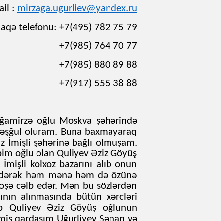
il :
mirzaga.ugurliev@yandex.ru
laqə telefonu: +7(495) 782 75 79
+7(985) 764 70 77
+7(985) 880 89 88
+7(917) 555 38 88
mirzə oğlu Moskva şəhərində
ə məşğul oluram. Buna baxmayaraq
İmişli şəhərinə bağlı olmuşam.
im oğlu olan Quliyev Əziz Göyüş
 İmişli kolxoz bazarını alıb onun
şlədərək həm mənə həm də özünə
ı oşə cəlb edər. Mən bu sözlərdən
rının alınmasında bütün xərcləri
ib Quliyev Əziz Göyüş oğlunun
lmiş qardaşım Uğurliyev Sənan və