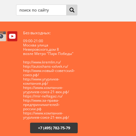
Без выходных:
09:00-21:00
Москва улица
Неверовского,дом 8
возле Метро "Парк Победы"
http://www.kremlin.ru/
http://autoshans-xxlvek.ru/
​http://www.новый-советский-
союз.рф/
http://www.угурлиев-
компания.рф/
https://www.компания-
угурлиев-союз-21-век.рф/
https://mir-neftegaz.ru/
http://www.за-права-
предпринимателей-
россии.рф
https://www.компания-
угурлиев-союз-21-век.рф/
+7 (495) 782-75-79