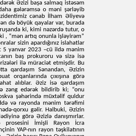
dərək Əzizi başa salmaq istəsəm
daha gələrəmsə o məni şərləyib
zidentimiz cənab İlham Əliyevə
dən də böyük qayalar var, burada
uşanda ki, kimi nəzərdə tutur, o
i , “mən artıq onunla işləyirəm”
alar sizin apardığınız islahatlar
yət 5 yanvar 2023 –cü ildə mənim
anın baş prokuroru və sizə isə
izələri ilə müraciət etmişdir. Bu
ətta qardaşım Sənandan, Əzizin
uat orqanlarında çıxışına görə
ahat alıblar. Əziz isə qardaşım
lə zəng edərək bildirib ki; “onu
Moskva şəhərində müxtəlif quldur
ənddə və rayonda mənim tərəfimi
ədə-qorxu gəlir. Halbuki, Əzizin
ədiyinə görə Əzizlə danışmırlar.
ə prosesini İmişli Rayon İcra
çinin YAP-nın rayon təşkilatının