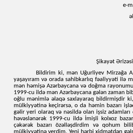
e-ma
ə
Şikayət Ərizəsi
Bildirim ki, mən Uğurliyev Mirzağa Ağa
yaşayıram və orada sahibkarlıq fəaliyyəti il
mən həmişə Azərbaycana və doğma rayonumuz 
1999-cu ildə mən Azərbaycana gələn zaman bib
oğlu mənimlə əlaqə saxlayaraq bildirmişdir ki,
mülkiyyətinə keçirərsə, o da həmin bazarı i
gəlir yeri olaraq və nəsildə olan işsiz adamlar
həvəslənərək 1999-cu ildə İmişli kolxoz baza
çəkərək bazarı özəlləşdirdim və qohum bil
mülkiyyətinə verdim. Yeni hərbi xidmətdən gə