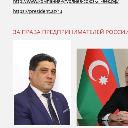
http://www.компания-угурлиев-союз-21-век.рф/
https://president.az/ru
ЗА ПРАВА ПРЕДПРИНИМАТЕЛЕЙ РОССИИ