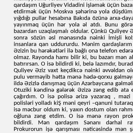
qardaşım Uğurliyev Vidadini işləmək üçün bazar
etdirmək üçün Moskva şəhərinə yola düşdüm.
yığdığı pullar hesabına Bakıda özünə arxa-daya
yayınmaq üçün hər yola əl atdı. Bunu görə
bazardan uzaqlaşmalı oldular. Çünkü Quliyev 
sonra sözün əsl mənasında nəinki İmişli ko
insanlara qan uddururdu. Mənim qardaşlarım 
Əzizin bu hərəkətləri ilə bağlı ona telefon edər
olmaz. Rayonda hamı bilir ki, bu bazarı mən 
batırırsan. O isə bildirdi ki, belə lazımdır, bu
Quliyev Əziz vaxt keçdikcə nəinki əvvəldən o
pulu verməyib hətta mənə hədə-qorxu gəlməy
ildə Əzizlə danışmaq üçün Azərbaycana gəlməl
Otuziki kəndinə gələrək Əzizə zəng edib ata
çağırdım. O isə polisə ərizə yazaraq , məzi
polisləri yolladı kiŞ məni qeyri –qanuni tutara
isə məcbur oldum ki, yaxın dostum olan rəhmə
oğluna zəng etdim. O isə mənə rayon prok
bildirdi. Mən qardaşım Sənanı dərhal ra
Prokurorun işə qarışması nəticəsində mən 