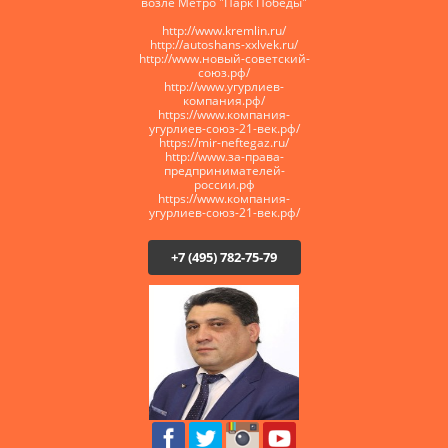
возле Метро "Парк Победы"
http://www.kremlin.ru/
http://autoshans-xxlvek.ru/
​http://www.новый-советский-
союз.рф/
http://www.угурлиев-
компания.рф/
https://www.компания-
угурлиев-союз-21-век.рф/
https://mir-neftegaz.ru/
http://www.за-права-
предпринимателей-
россии.рф
https://www.компания-
угурлиев-союз-21-век.рф/
+7 (495) 782-75-79