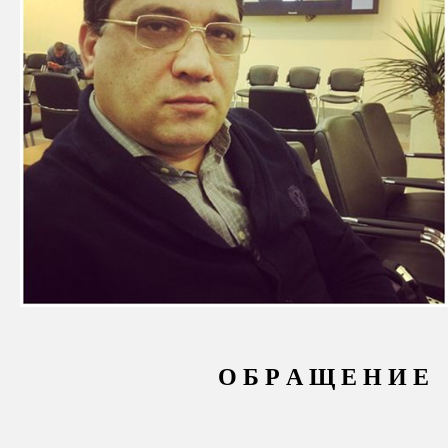
О Б Р А Щ Е Н И Е